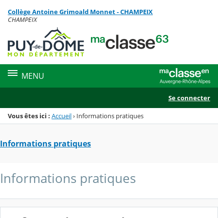
Panneau de gestion des cookies
Collège Antoine Grimoald Monnet - CHAMPEIX
Menu de la rubrique
Contenu
CHAMPEIX
MENU
Se connecter
Vous êtes ici :
Accueil
›
Informations pratiques
Informations pratiques
Informations pratiques