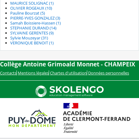
MAURICE SOLIGNAC (1)
OLIVIER ROGEAUX (10)
Pauline Bourzat (5)
PIERRE-YVES GONZALEZ (3)
Samah Boissiere-Hassen (1)
STEPHANIE DURAND (14)
SYLVAINE GERENTES (9)
Sylvie Mouzeyar (31)
VERONIQUE BENOIT (1)
Collège Antoine Grimoald Monnet - CHAMPEIX
Contacts
Mentions légales
Chartes d'utilisation
Données personnelles