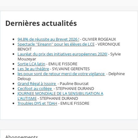
Dernières actualités
94.8% de réussite au Brevet 2026 !
- OLIVIER ROGEAUX
Spectacle ''Eireann'' pour les élèves de LCE
- VERONIQUE
BENOIT
Lauréat du prix des initiatives européennes 2026!
- Sylvie
Mouzeyar
Sortie LCA latin
- EMILIE FISSORE
Les 3e au théâtre
- SYLVAINE GERENTES
les poux sont de retour merci de votre vigilance
- Delphine
Deloup
Grand Régal à Issoire
- Pauline Bourzat
Cecifoot au collège
- STEPHANIE DURAND
JOURNEE MONDIALE DE LA SENSIBILISATION A
L'AUTISME
- STEPHANIE DURAND
Troubles DYS et TDAH
- EMILIE FISSORE
Abonnements