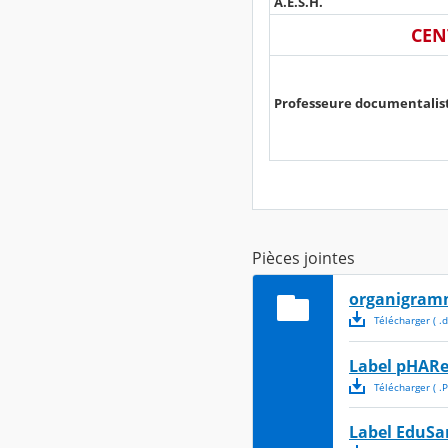
A.E.S.H.
CEN
Professeure documentalis
Pièces jointes
organigra
Télécharger
( .
d
Label pHAR
Télécharger
( .
Label EduSa