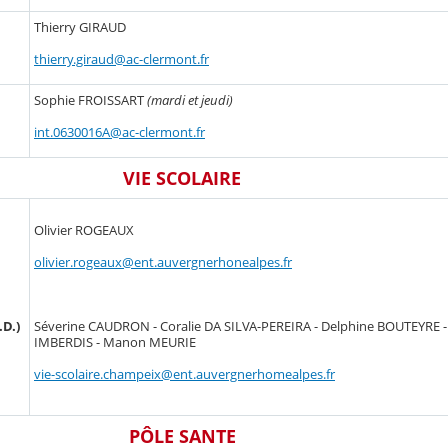
Thierry GIRAUD
thierry.giraud@ac-clermont.fr
Sophie FROISSART
(mardi et jeudi)
int.0630016A@ac-clermont.fr
VIE SCOLAIRE
Olivier ROGEAUX
olivier.rogeaux@ent.auvergnerhonealpes.fr
.D.)
Séverine CAUDRON - Coralie DA SILVA-PEREIRA - Delphine BOUTEYRE 
IMBERDIS - Manon MEURIE
vie-scolaire.champeix@ent.auvergnerhomealpes.fr
PÔLE SANTE