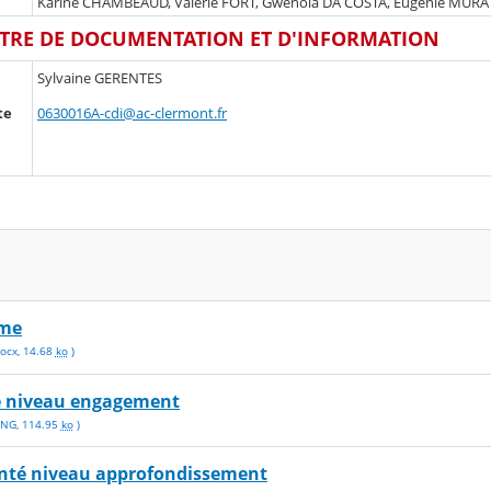
Karine CHAMBEAUD, Valérie FORT, Gwenola DA COSTA, Eugénie MURA
TRE DE DOCUMENTATION ET D'INFORMATION
Sylvaine GERENTES
0630016A-cdi@ac-clermont.fr
te
mme
ocx
,
14.68
ko
)
e niveau engagement
PNG
,
114.95
ko
)
nté niveau approfondissement