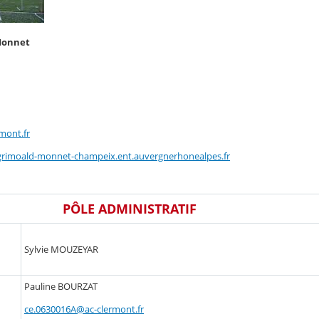
Monnet
mont.fr
-grimoald-monnet-champeix.ent.auvergnerhonealpes.fr
PÔLE ADMINISTRATIF
Sylvie MOUZEYAR
Pauline BOURZAT
ce.0630016A@ac-clermont.fr