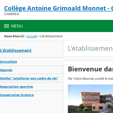
Panneau de gestion des cookies
Collège Antoine Grimoald Monnet -
Menu de la rubrique
Contenu
CHAMPEIX
MENU
Vous êtes ici :
Accueil
›
L'établissement
L'établissemen
L'établissement
Actualités
Bienvenue da
Agenda
Atelier "améliorer son cadre de vie"
Par Claire Mauriat, publié le ma
Association sportive
Coopérative Scolaire