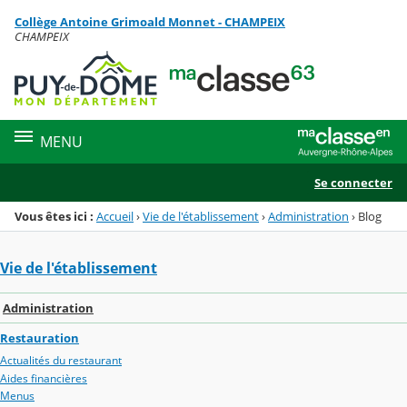
Panneau de gestion des cookies
Collège Antoine Grimoald Monnet - CHAMPEIX
Menu de la rubrique
Contenu
CHAMPEIX
MENU
Se connecter
Vous êtes ici :
Accueil
›
Vie de l'établissement
›
Administration
›
Blog
Vie de l'établissement
Administration
Restauration
Actualités du restaurant
Aides financières
Menus