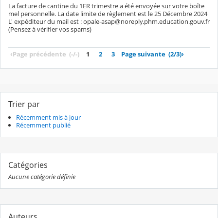
La facture de cantine du 1ER trimestre a été envoyée sur votre boîte
mel personnelle. La date limite de règlement est le 25 Décembre 2024
L' expéditeur du mail est : opale-asap@noreply.phm.education.gouv.fr
(Pensez à vérifier vos spams)
‹
Page précédente
(-/-)
1
2
3
Page suivante
(2/3)
›
Trier par
Récemment mis à jour
Récemment publié
Catégories
Aucune catégorie définie
Auteurs