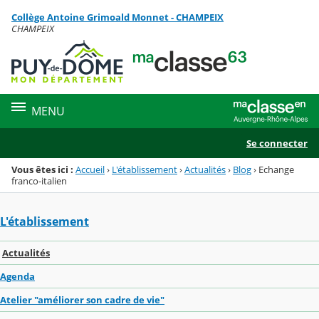
Panneau de gestion des cookies
Collège Antoine Grimoald Monnet - CHAMPEIX
Menu de la rubrique
Contenu
CHAMPEIX
MENU
Se connecter
Vous êtes ici :
Accueil
›
L'établissement
›
Actualités
›
Blog
›
Echange
franco-italien
L'établissement
Actualités
Agenda
Atelier "améliorer son cadre de vie"