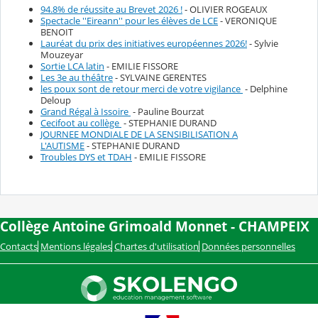
94.8% de réussite au Brevet 2026 !
- OLIVIER ROGEAUX
Spectacle ''Eireann'' pour les élèves de LCE
- VERONIQUE
BENOIT
Lauréat du prix des initiatives européennes 2026!
- Sylvie
Mouzeyar
Sortie LCA latin
- EMILIE FISSORE
Les 3e au théâtre
- SYLVAINE GERENTES
les poux sont de retour merci de votre vigilance
- Delphine
Deloup
Grand Régal à Issoire
- Pauline Bourzat
Cecifoot au collège
- STEPHANIE DURAND
JOURNEE MONDIALE DE LA SENSIBILISATION A
L'AUTISME
- STEPHANIE DURAND
Troubles DYS et TDAH
- EMILIE FISSORE
Collège Antoine Grimoald Monnet - CHAMPEIX
Contacts
Mentions légales
Chartes d'utilisation
Données personnelles