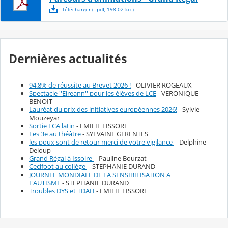
Télécharger
( .
pdf
,
198.02
ko
)
Dernières actualités
94.8% de réussite au Brevet 2026 !
- OLIVIER ROGEAUX
Spectacle ''Eireann'' pour les élèves de LCE
- VERONIQUE
BENOIT
Lauréat du prix des initiatives européennes 2026!
- Sylvie
Mouzeyar
Sortie LCA latin
- EMILIE FISSORE
Les 3e au théâtre
- SYLVAINE GERENTES
les poux sont de retour merci de votre vigilance
- Delphine
Deloup
Grand Régal à Issoire
- Pauline Bourzat
Cecifoot au collège
- STEPHANIE DURAND
JOURNEE MONDIALE DE LA SENSIBILISATION A
L'AUTISME
- STEPHANIE DURAND
Troubles DYS et TDAH
- EMILIE FISSORE