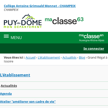
Panneau de gestion des cookies
Collège Antoine Grimoald Monnet - CHAMPEIX
Menu de la rubrique
Contenu
CHAMPEIX
MENU
Se connecter
Vous êtes ici :
Accueil
›
L'établissement
›
Actualités
›
Blog
›
Grand Régal à
Issoire
L'établissement
Actualités
Agenda
Atelier "améliorer son cadre de vie"