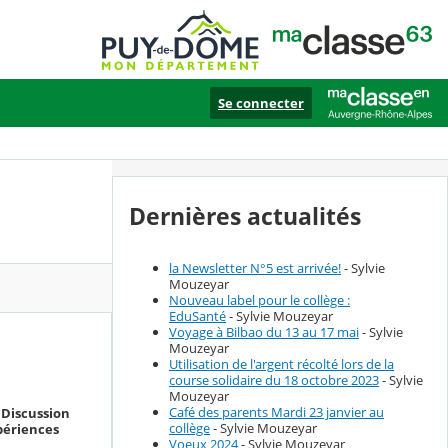
Se connecter
Dernières actualités
la Newsletter N°5 est arrivée!
- Sylvie
Mouzeyar
Nouveau label pour le collège :
EduSanté
- Sylvie Mouzeyar
Voyage à Bilbao du 13 au 17 mai
- Sylvie
Mouzeyar
Utilisation de l'argent récolté lors de la
course solidaire du 18 octobre 2023
- Sylvie
Mouzeyar
Café des parents Mardi 23 janvier au
. Discussion
collège
- Sylvie Mouzeyar
périences
Voeux 2024
- Sylvie Mouzeyar