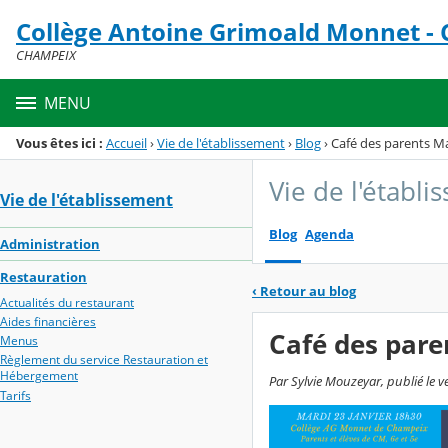
Panneau de gestion des cookies
Collège Antoine Grimoald Monnet -
Menu de la rubrique
Contenu
CHAMPEIX
MENU
Vous êtes ici :
Accueil
›
Vie de l'établissement
›
Blog
›
Café des parents Ma
Vie de l'établ
Vie de l'établissement
Blog
Agenda
Administration
Restauration
‹
Retour au blog
Actualités du restaurant
Aides financières
Café des pare
Menus
Règlement du service Restauration et
Hébergement
Par Sylvie Mouzeyar, publié le v
Tarifs