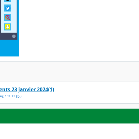
ents 23 janvier 2024(1)
ng
,
191.13
ko
)