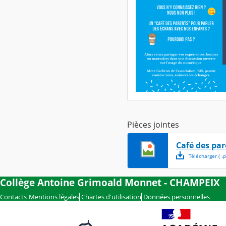
Pièces jointes
Café des par
Télécharger
( .
p
Collège Antoine Grimoald Monnet - CHAMPEIX
Contacts
Mentions légales
Chartes d'utilisation
Données personnelles